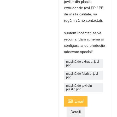
țevilor din plastic
extruder de țevi PP / PE
de înaltă calitate, vă
rugăm să ne contactați,
suntem încântați să vă
recomandăm schema și
configurația de producție
adecvate special!
mașină de extrudat țevi
ppr
mașină de fabricat țevi
ppr
mașină de țevi din
plastic ppr

Email
Detalii