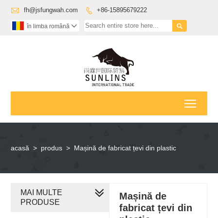

fh@jsfungwah.com
+86-15895679222


în limba română

Toggl
acasă
>
produs
>
Mașină de fabricat țevi din plastic
MAI MULTE
Mașină de
PRODUSE
fabricat țevi din