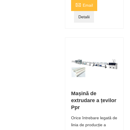

Email
Detalii
Mașină de
extrudare a țevilor
Ppr
Orice întrebare legată de
linia de producție a