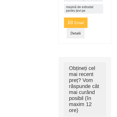
mașină de extrudat
pentru țevi pe

Email
Detalii
Obțineți cel
mai recent
preț? Vom
răspunde cât
mai curând
posibil (în
maxim 12
ore)