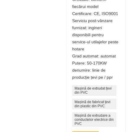
fiecărui model
Certificare: CE, ISO9001
Serviciu post-vânzare
furnizat: ingineri
disponibili pentru
service-ul utilajelor peste
hotare
Grad automat: automat
Putere: 50-170KW
denumire: linie de
producție țevi pe / ppr
Mașină de extrudat țevi
din PVC
Mașină de fabricat țevi
din plastic din PVC
Mașină de extrudare a
conductelor electrice din
PVC