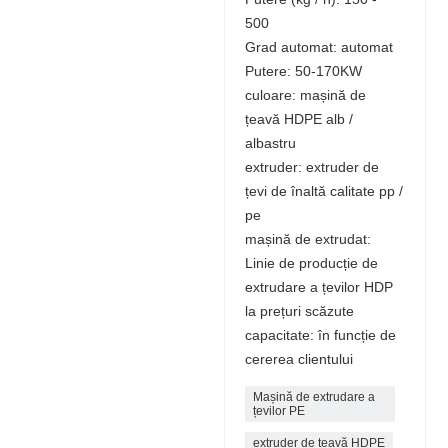
500
Grad automat: automat
Putere: 50-170KW
culoare: mașină de
țeavă HDPE alb /
albastru
extruder: extruder de
țevi de înaltă calitate pp /
pe
mașină de extrudat:
Linie de producție de
extrudare a țevilor HDP
la prețuri scăzute
capacitate: în funcție de
cererea clientului
Mașină de extrudare a
țevilor PE
extruder de țeavă HDPE